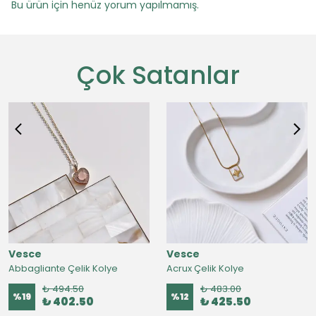
Bu ürün için henüz yorum yapılmamış.
Çok Satanlar
Vesce
Vesce
Abbagliante Çelik Kolye
Acrux Çelik Kolye
₺ 494.50
₺ 483.00
%
19
%
12
₺ 402.50
₺ 425.50