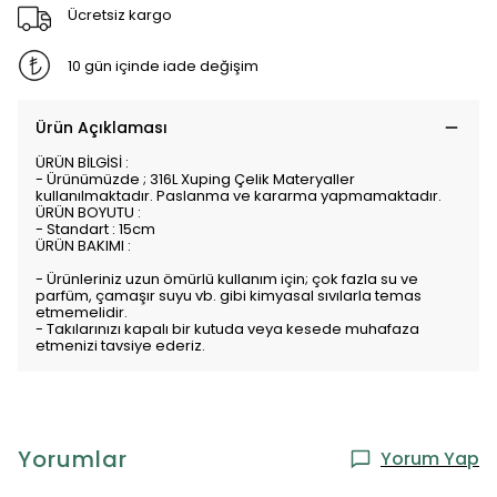
Ücretsiz kargo
10 gün içinde iade değişim
Ürün Açıklaması
ÜRÜN BİLGİSİ :
- Ürünümüzde ; 316L Xuping Çelik Materyaller
kullanılmaktadır. Paslanma ve kararma yapmamaktadır.
ÜRÜN BOYUTU :
- Standart : 15cm
ÜRÜN BAKIMI :
- Ürünleriniz uzun ömürlü kullanım için; çok fazla su ve
parfüm, çamaşır suyu vb. gibi kimyasal sıvılarla temas
etmemelidir.
- Takılarınızı kapalı bir kutuda veya kesede muhafaza
etmenizi tavsiye ederiz.
Yorumlar
Yorum Yap