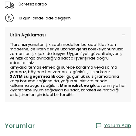
Ücretsiz kargo
10 gün içinde iade değişim
Ürün Açıklaması
“Tarzınızı yansıtan şık saat modelleri burada! Klasikten
moderne, çelikten deriye uzanan geniş koleksiyonumuzla
zamanı en şık şekilde taşıyın. Uygun fiyat, güvenli alışveriş
ve hızlı kargo ayrıcalığıyla saat alışverişinde doğru
adrestesiniz.
Kimyasal temas etmediği sürece kararma veya solma
yapmaz, böylece her zaman ilk günkü ışıltısını korur.
3 ATM su geçirmezlik
özelliği, günlük su sıçramalarına
karşı koruma sağlasa da, yoğun su aktivitelerinde
kullanıma uygun değildir.
Minimalist ve şık
tasarımıyla her
kıyafetinize uyum sağlayan bu saat, zarafeti ve pratikliği
birleştirenler için ideal bir tercihtir
Yorumlar
Yorum Yap