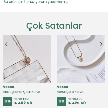
Bu ürün için henüz yorum yapılmamış.
Çok Satanlar
Vesce
Vesce
Abbagliante Çelik Kolye
Acrux Çelik Kolye
₺ 494.50
₺ 483.00
%
19
%
12
₺ 402.50
₺ 425.50