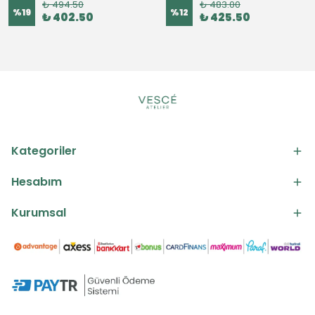
₺ 494.50
₺ 483.00
%
19
%
12
₺ 402.50
₺ 425.50
Kategoriler
Hesabım
Kurumsal