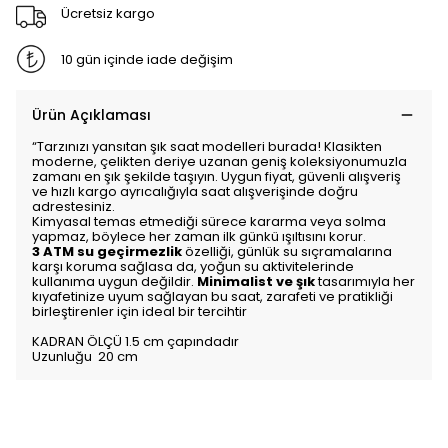
Ücretsiz kargo
10 gün içinde iade değişim
Ürün Açıklaması
“Tarzınızı yansıtan şık saat modelleri burada! Klasikten
moderne, çelikten deriye uzanan geniş koleksiyonumuzla
zamanı en şık şekilde taşıyın. Uygun fiyat, güvenli alışveriş
ve hızlı kargo ayrıcalığıyla saat alışverişinde doğru
adrestesiniz.
Kimyasal temas etmediği sürece kararma veya solma
yapmaz, böylece her zaman ilk günkü ışıltısını korur.
3 ATM su geçirmezlik
özelliği, günlük su sıçramalarına
karşı koruma sağlasa da, yoğun su aktivitelerinde
kullanıma uygun değildir.
Minimalist ve şık
tasarımıyla her
kıyafetinize uyum sağlayan bu saat, zarafeti ve pratikliği
birleştirenler için ideal bir tercihtir
KADRAN ÖLÇÜ 1.5 cm çapındadır
Uzunluğu 20 cm