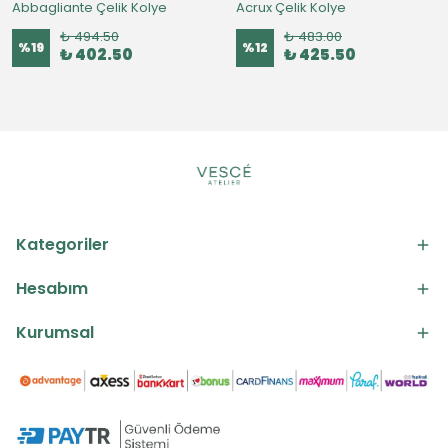
Abbagliante Çelik Kolye
Acrux Çelik Kolye
₺ 494.50
₺ 483.00
%
19
%
12
₺ 402.50
₺ 425.50
Kategoriler
Hesabım
Kurumsal