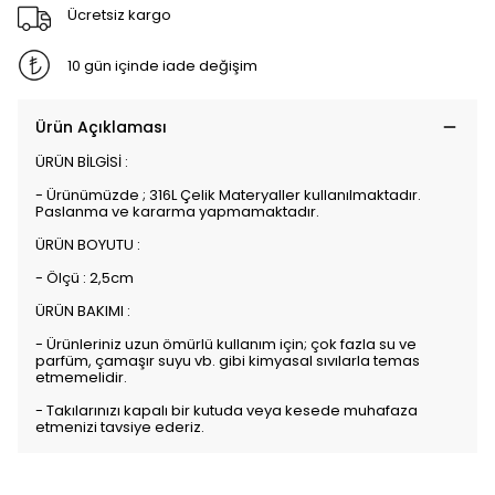
Ücretsiz kargo
10 gün içinde iade değişim
Ürün Açıklaması
ÜRÜN BİLGİSİ :
- Ürünümüzde ; 316L Çelik Materyaller kullanılmaktadır.
Paslanma ve kararma yapmamaktadır.
ÜRÜN BOYUTU :
- Ölçü : 2,5cm
ÜRÜN BAKIMI :
- Ürünleriniz uzun ömürlü kullanım için; çok fazla su ve
parfüm, çamaşır suyu vb. gibi kimyasal sıvılarla temas
etmemelidir.
- Takılarınızı kapalı bir kutuda veya kesede muhafaza
etmenizi tavsiye ederiz.