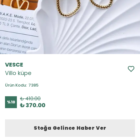
VESCE
Villo küpe
Ürün Kodu
:
7385
₺ 410.00
%
10
₺ 370.00
Stoğa Gelince Haber Ver