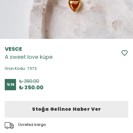
VESCE
A sweet love küpe
Ürün Kodu
:
7373
₺ 390.00
%
10
₺ 350.00
Stoğa Gelince Haber Ver
Ücretsiz kargo