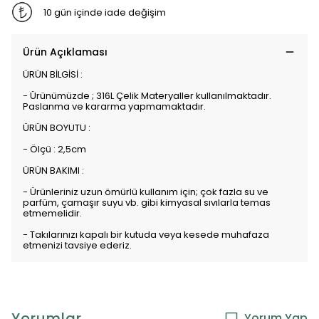
10 gün içinde iade değişim
Ürün Açıklaması
ÜRÜN BİLGİSİ :
- Ürünümüzde ; 316L Çelik Materyaller kullanılmaktadır.
Paslanma ve kararma yapmamaktadır.
ÜRÜN BOYUTU :
- Ölçü : 2,5cm
ÜRÜN BAKIMI :
- Ürünleriniz uzun ömürlü kullanım için; çok fazla su ve
parfüm, çamaşır suyu vb. gibi kimyasal sıvılarla temas
etmemelidir.
- Takılarınızı kapalı bir kutuda veya kesede muhafaza
etmenizi tavsiye ederiz.
Yorumlar
Yorum Yap