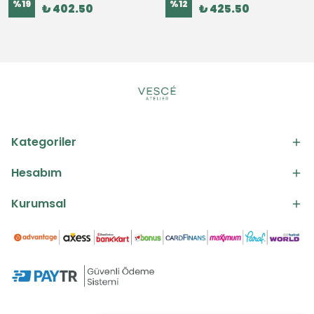
%
19
%
12
₺ 402.50
₺ 425.50
Kategoriler
Hesabım
Kurumsal