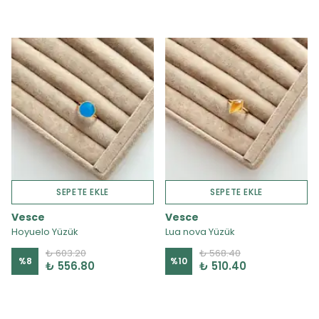
SEPETE EKLE
SEPETE EKLE
Vesce
Vesce
Hoyuelo Yüzük
Lua nova Yüzük
₺ 603.20
₺ 568.40
%
8
%
10
₺ 556.80
₺ 510.40