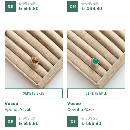
₺ 603.20
₺ 545.20
%
8
%
14
₺ 556.80
₺ 469.80
SEPETE EKLE
SEPETE EKLE
Vesce
Vesce
Apenas Yüzük
Covinha Yüzük
₺ 603.20
₺ 603.20
%
8
%
8
₺ 556.80
₺ 556.80