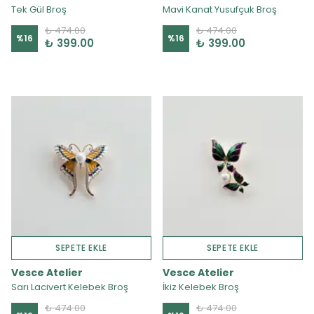
Tek Gül Broş
Mavi Kanat Yusufçuk Broş
₺ 474.00
₺ 474.00
%
16
%
16
₺ 399.00
₺ 399.00
SEPETE EKLE
SEPETE EKLE
Vesce Atelier
Vesce Atelier
Sarı Lacivert Kelebek Broş
İkiz Kelebek Broş
₺ 474.00
₺ 474.00