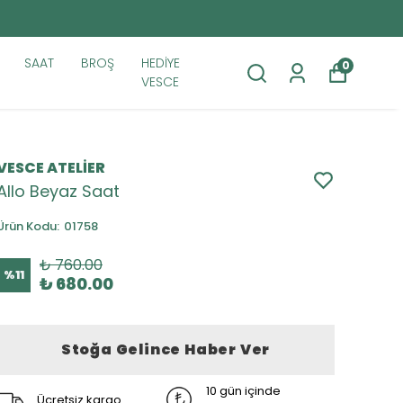
SAAT
BROŞ
HEDİYE
0
VESCE
VESCE ATELİER
Allo Beyaz Saat
Ürün Kodu
:
01758
₺ 760.00
%
11
₺ 680.00
Stoğa Gelince Haber Ver
10 gün içinde
Ücretsiz kargo