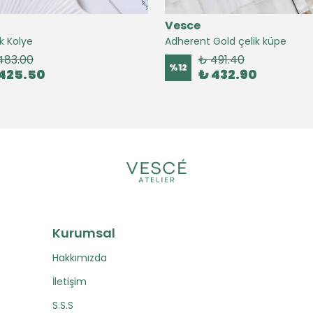
Vesce
k Kolye
Adherent Gold çelik küpe
483.00
₺ 491.40
%
12
425.50
₺ 432.90
Kurumsal
Hakkımızda
İletişim
S.S.S