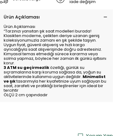
iade değişim
Ürün Açıklaması
Ürün Açıklaması
“Tarzınızı yansıtan şık saat modelleri burada!
Klasikten moderne, çelikten deriye uzanan geniş
koleksiyonumuzla zamanı en şık şekilde taşıyın.
Uygun fiyat, güvenli alışveriş ve hızlı kargo
ayrıcalığıyla saat alışverişinde doğru adrestesiniz.
Kimyasal temas etmediği sürece kararma veya
solma yapmaz, böylece her zaman ilk günkü ışıltısını
korur.
3 ATM su geçirmezlik
özelliği, günlük su
sıçramalarına karşı koruma sağlasa da, yoğun su
aktivitelerinde kullanıma uygun değildir.
Minimalist
ve şık
tasarımıyla her kıyafetinize uyum sağlayan bu
saat, zarafeti ve pratikliği birleştirenler için ideal bir
tercihtir
ÖLÇÜ 2 cm çapındadır
Yorum Yap