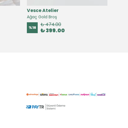
Vesce Atelier
Vesc
Ağaç Gold Broş
Agata 
₺ 474.00
%
16
%
13
₺ 399.00