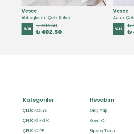
Vesce
Vesce
Abbagliante Çelik Kolye
Acrux Çeli
₺ 494.50
₺ 
%
19
%
12
₺ 402.50
₺ 
Kategoriler
Hesabım
ÇELİK KOLYE
Giriş Yap
ÇELİK BİLEKLİK
Kayıt Ol
ÇELİK KÜPE
Sipariş Takip