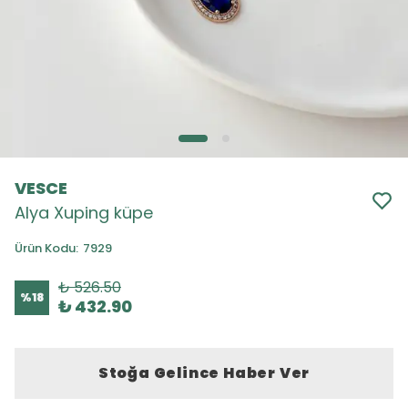
VESCE
Alya Xuping küpe
Ürün Kodu
:
7929
₺ 526.50
%
18
₺ 432.90
Stoğa Gelince Haber Ver