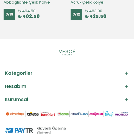
Abbagliante Çelik Kolye
Acrux Çelik Kolye
₺ 494.50
₺ 483.00
%
19
%
12
₺ 402.50
₺ 425.50
Kategoriler
Hesabım
Kurumsal