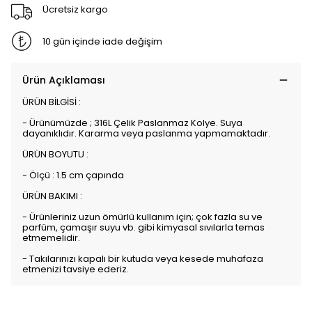
Ücretsiz kargo
10 gün içinde iade değişim
Ürün Açıklaması
ÜRÜN BİLGİSİ :
- Ürünümüzde ; 316L Çelik Paslanmaz Kolye. Suya
dayanıklıdır. Kararma veya paslanma yapmamaktadır.
ÜRÜN BOYUTU :
- Ölçü : 1.5 cm çapında
ÜRÜN BAKIMI :
- Ürünleriniz uzun ömürlü kullanım için; çok fazla su ve
parfüm, çamaşır suyu vb. gibi kimyasal sıvılarla temas
etmemelidir.
- Takılarınızı kapalı bir kutuda veya kesede muhafaza
etmenizi tavsiye ederiz.