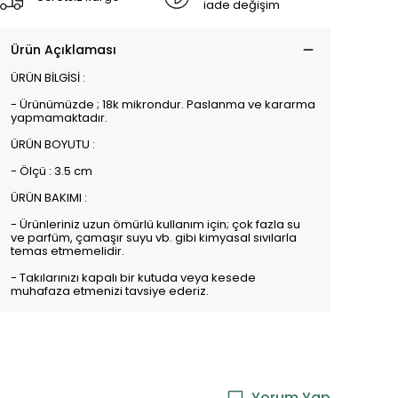
iade değişim
Ürün Açıklaması
ÜRÜN BİLGİSİ :
- Ürünümüzde ; 18k mikrondur. Paslanma ve kararma
yapmamaktadır.
ÜRÜN BOYUTU :
- Ölçü : 3.5 cm
ÜRÜN BAKIMI :
- Ürünleriniz uzun ömürlü kullanım için; çok fazla su
ve parfüm, çamaşır suyu vb. gibi kimyasal sıvılarla
temas etmemelidir.
- Takılarınızı kapalı bir kutuda veya kesede
muhafaza etmenizi tavsiye ederiz.
Yorum Yap