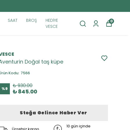
SAAT
BROŞ
HEDİYE
0
VESCE
VESCE
Aventurin Doğal taş küpe
Ürün Kodu
:
7566
₺ 930.00
%
9
₺ 845.00
Stoğa Gelince Haber Ver
10 gün içinde
Ücretsiz kargo