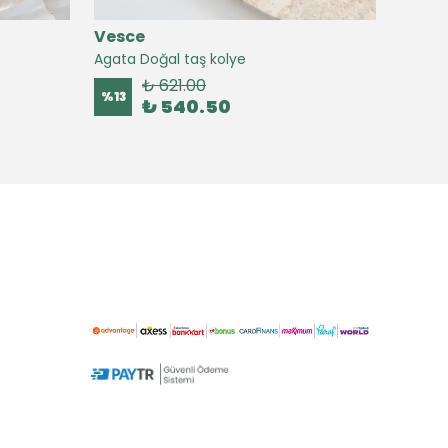
Vesce
Vesc
Agata Doğal taş kolye
Agate 
₺ 621.00
%
13
%
16
₺ 540.50