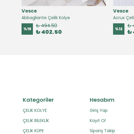
Vesce
Vesce
Abbagliante Çelik Kolye
Acrux Çeli
₺ 494.50
₺ 
%
19
%
12
₺ 402.50
₺ 
Kategoriler
Hesabım
ÇELİK KOLYE
Giriş Yap
ÇELİK BİLEKLİK
Kayıt Ol
ÇELİK KÜPE
Sipariş Takip