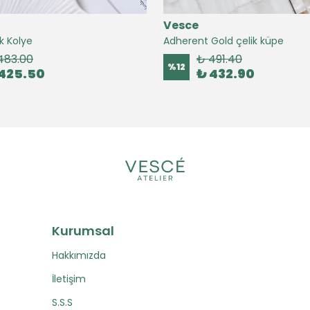
Vesce
k Kolye
Adherent Gold çelik küpe
483.00
₺ 491.40
%
12
425.50
₺ 432.90
Kurumsal
Hakkımızda
İletişim
S.S.S