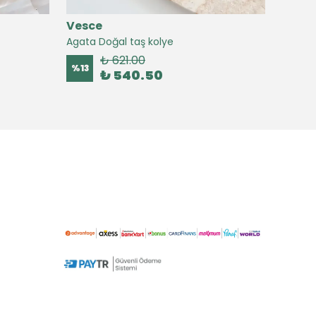
Vesce
Vesc
Agata Doğal taş kolye
Agate 
₺ 621.00
%
13
%
16
₺ 540.50