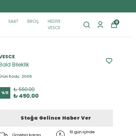
SAAT
BROŞ
HEDİYE
0
VESCE
VESCE
Bald Bileklik
Ürün Kodu
:
2005
₺ 550.00
%
11
₺ 490.00
Stoğa Gelince Haber Ver
10 gün içinde
Ücretsiz kargo