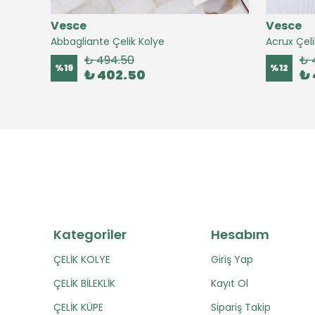
Vesce
Vesce
Abbagliante Çelik Kolye
Acrux Çeli
₺ 494.50
₺ 
%
19
%
12
₺ 402.50
₺ 
Kategoriler
Hesabım
ÇELİK KOLYE
Giriş Yap
ÇELİK BİLEKLİK
Kayıt Ol
ÇELİK KÜPE
Sipariş Takip