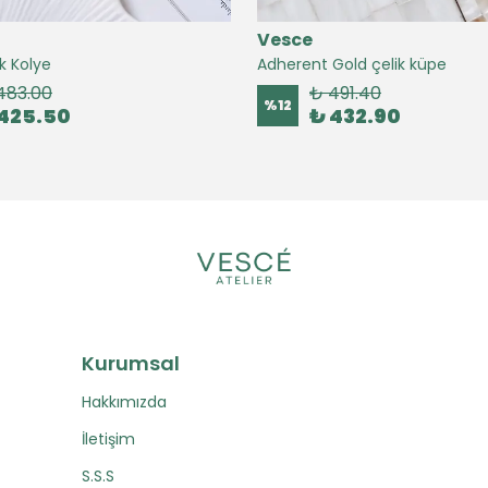
Vesce
k Kolye
Adherent Gold çelik küpe
483.00
₺ 491.40
%
12
425.50
₺ 432.90
Kurumsal
Hakkımızda
İletişim
S.S.S