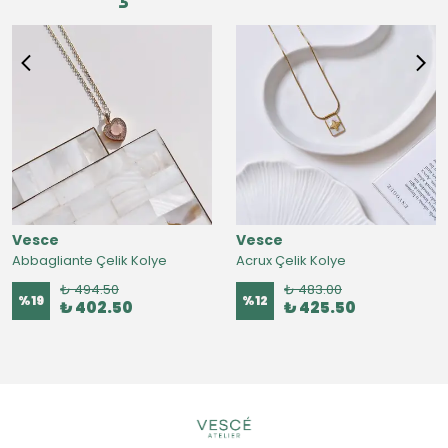
Vesce
Vesce
Abbagliante Çelik Kolye
Acrux Çelik Kolye
₺ 494.50
₺ 483.00
%
19
%
12
₺ 402.50
₺ 425.50