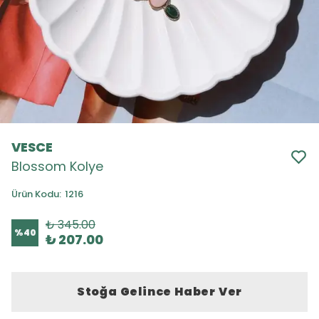
VESCE
Blossom Kolye
Ürün Kodu
:
1216
₺ 345.00
%
40
₺ 207.00
Stoğa Gelince Haber Ver