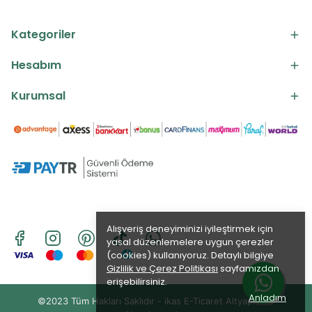
Kategoriler
Hesabım
Kurumsal
Alışveriş deneyiminizi iyileştirmek için
yasal düzenlemelere uygun çerezler
(cookies) kullanıyoruz. Detaylı bilgiye
Gizlilik ve Çerez Politikası
sayfamızdan
erişebilirsiniz.
Anladım
©2023 Tüm Hakları Saklıdır - ikas E-Ticaret
Altyapısı ile