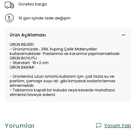
Ücretsiz kargo
10 gün içinde iade değişim
Ürün Açıklaması
ÜRÜN BİLGİSİ :
- Ürünümüzde ; 316L Xuping Çelik Materyaller
kullanılmaktadır. Paslanma ve kararma yapmamaktadır.
ÜRÜN BOYUTU :
- Standart : 15+2 cm
ÜRÜN BAKIMI :
- Ürünleriniz uzun ömürlü kullanım için; çok fazla su ve
parfüm, çamaşır suyu vb. gibi kimyasal sıvılarla temas
etmemelidir.
- Takılarınızı kapalı bir kutuda veya kesede muhafaza
etmenizi tavsiye ederiz.
Yorumlar
Yorum Yap