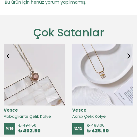
Bu ürün için henüz yorum yapılmamış.
Çok Satanlar
Vesce
Vesce
Abbagliante Çelik Kolye
Acrux Çelik Kolye
₺ 494.50
₺ 483.00
%
19
%
12
₺ 402.50
₺ 425.50