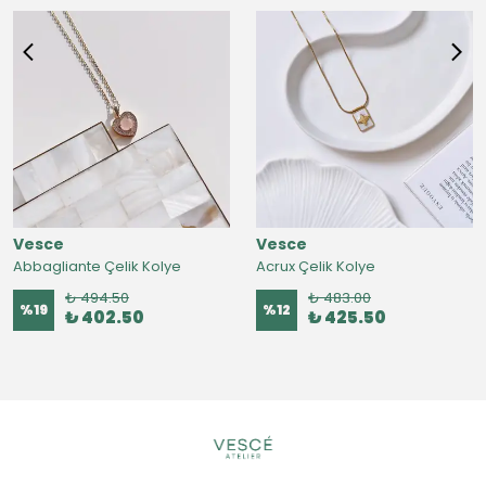
Vesce
Vesce
Abbagliante Çelik Kolye
Acrux Çelik Kolye
₺ 494.50
₺ 483.00
%
19
%
12
₺ 402.50
₺ 425.50