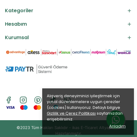
Kategoriler
Hesabım
Kurumsal
Alışveriş deneyiminizi iyileştirmek için
yasal düzenlemelere uygun çerezler
(cookies) kullanıyoruz. Detaylı bilgiye
Gizlilik ve Çerez Politikası
sayfamızdan
erişebilirsiniz.
Anladım
©2023 Tüm Hakları Saklıdır - ikas E-Ticaret
Altyapısı ile
Hazırlanmıştır.