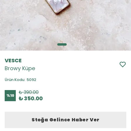
VESCE
Browy Küpe
Ürün Kodu
:
5092
₺ 390.00
%
10
₺ 350.00
Stoğa Gelince Haber Ver