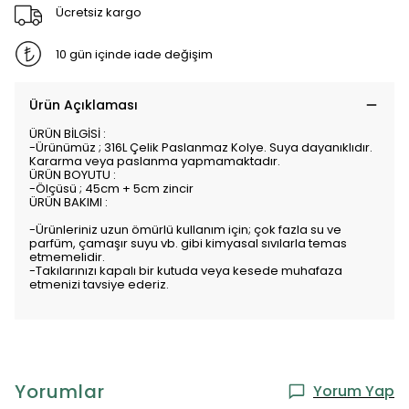
Ücretsiz kargo
10 gün içinde iade değişim
Ürün Açıklaması
ÜRÜN BİLGİSİ :
-Ürünümüz ; 316L Çelik Paslanmaz Kolye. Suya dayanıklıdır.
Kararma veya paslanma yapmamaktadır.
ÜRÜN BOYUTU :
-Ölçüsü ; 45cm + 5cm zincir
ÜRÜN BAKIMI :
-Ürünleriniz uzun ömürlü kullanım için; çok fazla su ve
parfüm, çamaşır suyu vb. gibi kimyasal sıvılarla temas
etmemelidir.
-Takılarınızı kapalı bir kutuda veya kesede muhafaza
etmenizi tavsiye ederiz.
Yorumlar
Yorum Yap