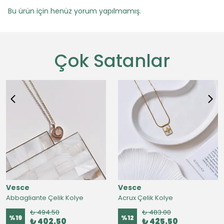
Bu ürün için henüz yorum yapılmamış.
Çok Satanlar
Vesce
Vesce
Abbagliante Çelik Kolye
Acrux Çelik Kolye
₺ 494.50
₺ 483.00
%
19
%
12
₺ 402.50
₺ 425.50