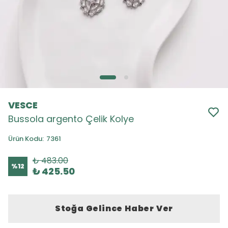
VESCE
Bussola argento Çelik Kolye
Ürün Kodu
:
7361
₺ 483.00
%
12
₺ 425.50
Stoğa Gelince Haber Ver