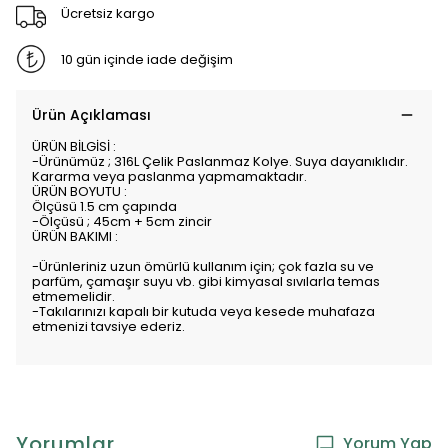
Ücretsiz kargo
10 gün içinde iade değişim
Ürün Açıklaması
ÜRÜN BİLGİSİ :
-Ürünümüz ; 316L Çelik Paslanmaz Kolye. Suya dayanıklıdır.
Kararma veya paslanma yapmamaktadır.
ÜRÜN BOYUTU :
Ölçüsü 1.5 cm çapında
-Ölçüsü ; 45cm + 5cm zincir
ÜRÜN BAKIMI :
-Ürünleriniz uzun ömürlü kullanım için; çok fazla su ve
parfüm, çamaşır suyu vb. gibi kimyasal sıvılarla temas
etmemelidir.
-Takılarınızı kapalı bir kutuda veya kesede muhafaza
etmenizi tavsiye ederiz.
Yorumlar
Yorum Yap