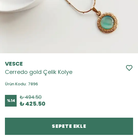
VESCE
Cerredo gold Çelik Kolye
Ürün Kodu
:
7896
₺ 494.50
%
14
₺ 425.50
SEPETE EKLE