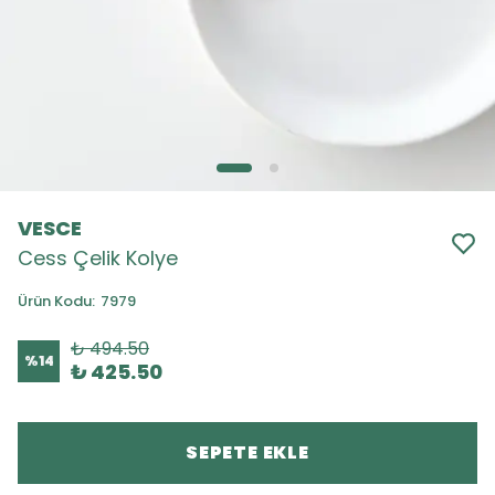
VESCE
Cess Çelik Kolye
Ürün Kodu
:
7979
₺ 494.50
%
14
₺ 425.50
SEPETE EKLE