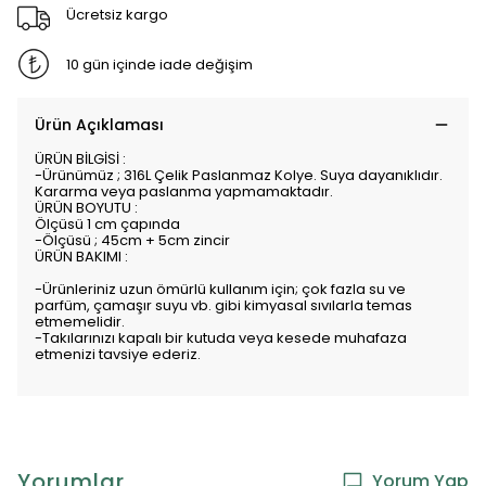
Ücretsiz kargo
10 gün içinde iade değişim
Ürün Açıklaması
ÜRÜN BİLGİSİ :
-Ürünümüz ; 316L Çelik Paslanmaz Kolye. Suya dayanıklıdır.
Kararma veya paslanma yapmamaktadır.
ÜRÜN BOYUTU :
Ölçüsü 1 cm çapında
-Ölçüsü ; 45cm + 5cm zincir
ÜRÜN BAKIMI :
-Ürünleriniz uzun ömürlü kullanım için; çok fazla su ve
parfüm, çamaşır suyu vb. gibi kimyasal sıvılarla temas
etmemelidir.
-Takılarınızı kapalı bir kutuda veya kesede muhafaza
etmenizi tavsiye ederiz.
Yorumlar
Yorum Yap