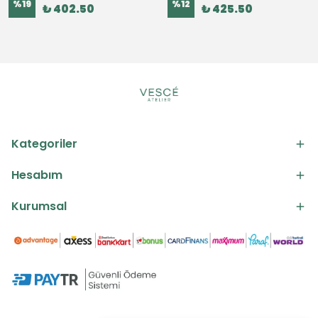
%
19
%
12
₺ 402.50
₺ 425.50
Kategoriler
Hesabım
Kurumsal