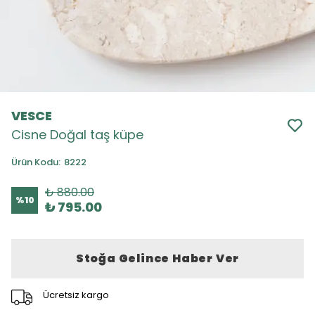
VESCE
Cisne Doğal taş küpe
Ürün Kodu
:
8222
₺ 880.00
%
10
₺ 795.00
Stoğa Gelince Haber Ver
Ücretsiz kargo