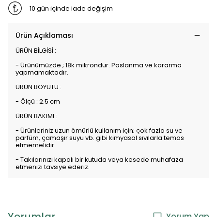
10 gün içinde iade değişim
Ürün Açıklaması
ÜRÜN BİLGİSİ :
- Ürünümüzde ; 18k mikrondur. Paslanma ve kararma
yapmamaktadır.
ÜRÜN BOYUTU :
- Ölçü : 2.5 cm
ÜRÜN BAKIMI :
- Ürünleriniz uzun ömürlü kullanım için; çok fazla su ve
parfüm, çamaşır suyu vb. gibi kimyasal sıvılarla temas
etmemelidir.
- Takılarınızı kapalı bir kutuda veya kesede muhafaza
etmenizi tavsiye ederiz.
Yorumlar
Yorum Yap