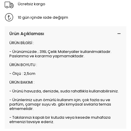
Ücretsiz kargo
10 gün içinde iade değişim
Ürün Açıklaması
ÜRÜN BİLGİSİ :
- Ürünümüzde ; 316L Çelik Materyaller kullanılmaktadır.
Paslanma ve kararma yapmamaktadır.
ÜRÜN BOYUTU :
- Ölçü : 2,5cm
ÜRÜN BAKIMI :
- Ürünü havuzda, denizde, suda rahatlıkla kullanabilirsiniz.
- Ürünleriniz uzun ömürlü kullanım için; çok fazla su ve
parfüm, çamaşır suyu vb. gibi kimyasal sıvılarla temas
etmemelidir.
- Takılarınızı kapalı bir kutuda veya kesede muhafaza
etmenizi tavsiye ederiz.