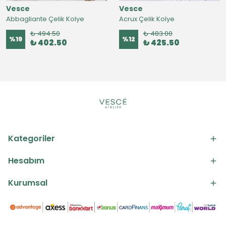
Vesce
Vesce
Abbagliante Çelik Kolye
Acrux Çelik Kolye
₺ 494.50
₺ 483.00
%
19
%
12
₺ 402.50
₺ 425.50
Kategoriler
Hesabım
Kurumsal