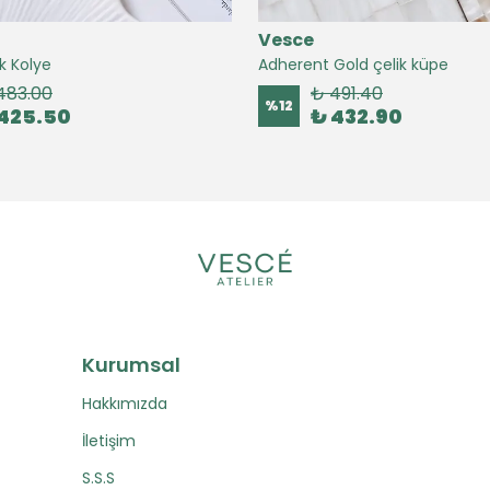
Vesce
k Kolye
Adherent Gold çelik küpe
483.00
₺ 491.40
%
12
425.50
₺ 432.90
Kurumsal
Hakkımızda
İletişim
S.S.S