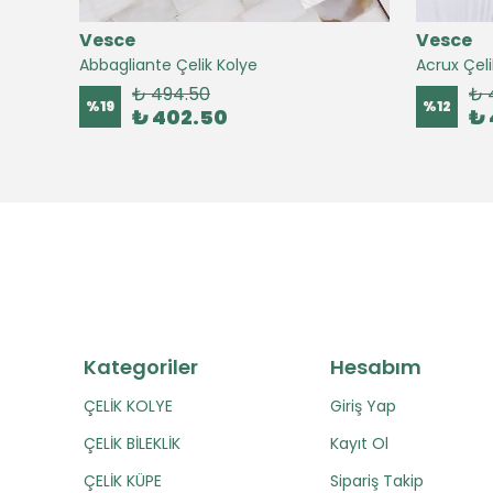
Vesce
Vesce
Abbagliante Çelik Kolye
Acrux Çeli
₺ 494.50
₺ 
%
19
%
12
₺ 402.50
₺ 
Kategoriler
Hesabım
ÇELİK KOLYE
Giriş Yap
ÇELİK BİLEKLİK
Kayıt Ol
ÇELİK KÜPE
Sipariş Takip