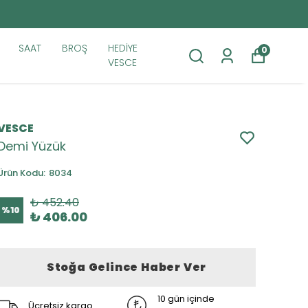
SAAT
BROŞ
HEDİYE
0
VESCE
VESCE
Demi Yüzük
Ürün Kodu
:
8034
₺ 452.40
%
10
₺ 406.00
Stoğa Gelince Haber Ver
10 gün içinde
Ücretsiz kargo