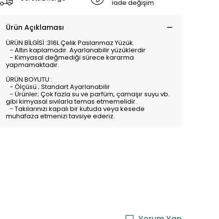
iade değişim
Ürün Açıklaması
ÜRÜN BİLGİSİ :316L Çelik Paslanmaz Yüzük.
- Altın kaplamadır. Ayarlanabilir yüzüklerdir
- Kimyasal değmediği sürece kararma
yapmamaktadır.
ÜRÜN BOYUTU :
- Ölçüsü ; Standart Ayarlanabilir
- Ürünler; Çok fazla su ve parfüm, çamaşır suyu vb.
gibi kimyasal sıvılarla temas etmemelidir.
- Takılarınızı kapalı bir kutuda veya kesede
muhafaza etmenizi tavsiye ederiz.
Yorum Yap