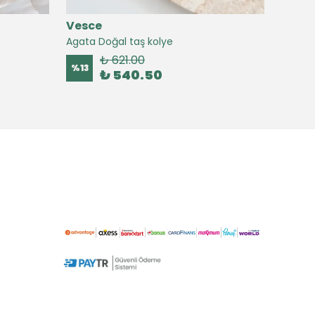
Vesce
Vesc
Agata Doğal taş kolye
Agate 
₺ 621.00
%
13
%
16
₺ 540.50