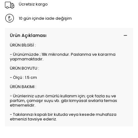
Ücretsiz kargo
10 gün içinde iade değişim
Ürün Açıklaması
ÜRÜN BİLGİSİ :
- Ürünümüzde ; 18k mikrondur. Paslanma ve kararma
yapmamaktadır.
ÜRÜN BOYUTU :
- Ölçü : 1.5 cm
ÜRÜN BAKIMI :
- Ürünleriniz uzun ömürlü kullanım için; çok fazla su ve
parfüm, çamaşır suyu vb. gibi kimyasal sıvılarla temas
etmemelidir.
- Takılarınızı kapalı bir kutuda veya kesede muhafaza
etmenizi tavsiye ederiz.