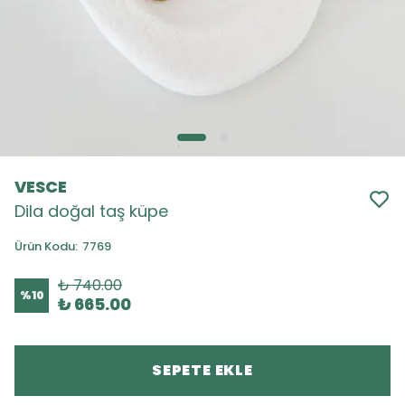
VESCE
Dila doğal taş küpe
Ürün Kodu
:
7769
₺ 740.00
%
10
₺ 665.00
SEPETE EKLE