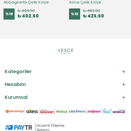
Abbagliante Çelik Kolye
Acrux Çelik Kolye
₺ 494.50
₺ 483.00
%
19
%
12
₺ 402.50
₺ 425.50
Kategoriler
Hesabım
Kurumsal