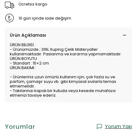
Ücretsiz kargo
10 gün içinde iade değişim
Ürün Açıklaması
ÜRÜN BİLGİSİ :
- Ürünümüzde ; 316L Xuping Çelik Materyaller
kullanılmaktadır. Paslanma ve kararma yapmamaktadır.
ÜRÜN BOYUTU :
- Standart : 15+2 cm
ÜRÜN BAKIMI :
- Ürünleriniz uzun ömürlü kullanım için; çok fazla su ve
parfüm, çamaşır suyu vb. gibi kimyasal sıvılarla temas
etmemelidir.
- Takılarınızı kapalı bir kutuda veya kesede muhafaza
etmenizi tavsiye ederiz.
Yorumlar
Yorum Yap