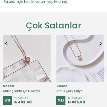
Bu ürün için henüz yorum yapılmamış.
Çok Satanlar
Vesce
Vesce
Abbagliante Çelik Kolye
Acrux Çelik Kolye
₺ 494.50
₺ 483.00
%
19
%
12
₺ 402.50
₺ 425.50