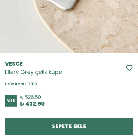
VESCE
Ellery Grey çelik küpe
Ürün Kodu
:
7810
₺ 526.50
%
18
₺ 432.90
SEPETE EKLE