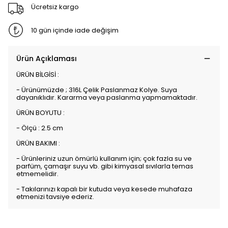
Ücretsiz kargo
10 gün içinde iade değişim
Ürün Açıklaması
ÜRÜN BİLGİSİ :
- Ürünümüzde ; 316L Çelik Paslanmaz Kolye. Suya
dayanıklıdır. Kararma veya paslanma yapmamaktadır.
ÜRÜN BOYUTU :
- Ölçü : 2.5 cm
ÜRÜN BAKIMI :
- Ürünleriniz uzun ömürlü kullanım için; çok fazla su ve
parfüm, çamaşır suyu vb. gibi kimyasal sıvılarla temas
etmemelidir.
- Takılarınızı kapalı bir kutuda veya kesede muhafaza
etmenizi tavsiye ederiz.