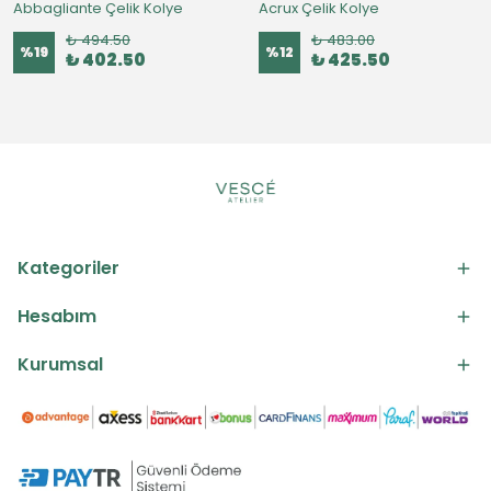
Abbagliante Çelik Kolye
Acrux Çelik Kolye
₺ 494.50
₺ 483.00
%
19
%
12
₺ 402.50
₺ 425.50
Kategoriler
Hesabım
Kurumsal