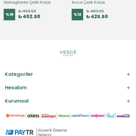
Abbagliante Çelik Kolye
Acrux Çelik Kolye
₺ 494.50
₺ 483.00
%
19
%
12
₺ 402.50
₺ 425.50
Kategoriler
Hesabım
Kurumsal