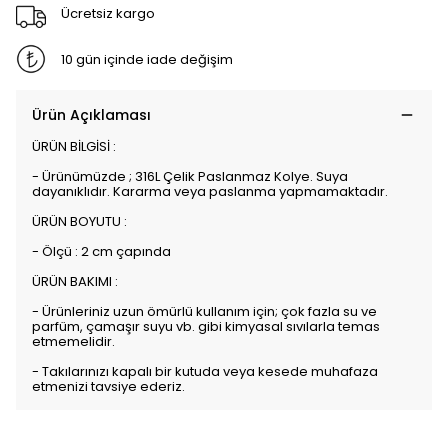
Ücretsiz kargo
10 gün içinde iade değişim
Ürün Açıklaması
ÜRÜN BİLGİSİ :
- Ürünümüzde ; 316L Çelik Paslanmaz Kolye. Suya
dayanıklıdır. Kararma veya paslanma yapmamaktadır.
ÜRÜN BOYUTU :
- Ölçü : 2 cm çapında
ÜRÜN BAKIMI :
- Ürünleriniz uzun ömürlü kullanım için; çok fazla su ve
parfüm, çamaşır suyu vb. gibi kimyasal sıvılarla temas
etmemelidir.
- Takılarınızı kapalı bir kutuda veya kesede muhafaza
etmenizi tavsiye ederiz.