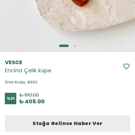
VESCE
Encina Çelik küpe
Ürün Kodu
:
8333
₺ 510.00
%
21
₺ 405.00
Stoğa Gelince Haber Ver