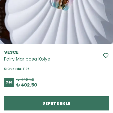
VESCE
Fairy Mariposa Kolye
Ürün Kodu
:
1195
₺ 448.50
%
10
₺ 402.50
SEPETE EKLE