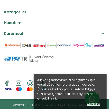
Kategoriler
Hesabım
Kurumsal
Alışveriş deneyiminizi iyileştirmek için
yasal düzenlemelere uygun çerezler
(cookies) kullanıyoruz. Detaylı bilgiye
Gizlilik ve Çerez Politikası
sayfamızdan
erişebilirsiniz.
Anladım
©2023 Tüm Hakları Saklıdır - ikas E-Ticaret
Altyapısı ile