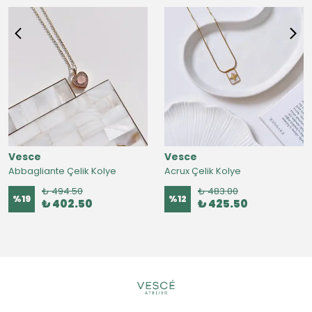
Vesce
Vesce
Abbagliante Çelik Kolye
Acrux Çelik Kolye
₺ 494.50
₺ 483.00
%
19
%
12
₺ 402.50
₺ 425.50