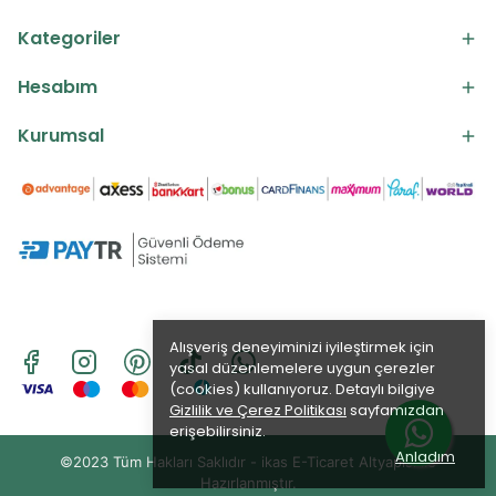
Kategoriler
Hesabım
Kurumsal
Alışveriş deneyiminizi iyileştirmek için
yasal düzenlemelere uygun çerezler
(cookies) kullanıyoruz. Detaylı bilgiye
Gizlilik ve Çerez Politikası
sayfamızdan
erişebilirsiniz.
Anladım
©2023 Tüm Hakları Saklıdır - ikas E-Ticaret
Altyapısı ile
Hazırlanmıştır.