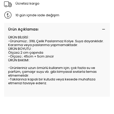
Ücretsiz kargo
10 gün içinde iade değişim
Ürün Açıklaması
ÜRÜN BİLGİSİ :
-Ürünümüz ; 316L Çelik Paslanmaz Kolye. Suya dayanıklıdır.
Kararma veya paslanma yapmamaktadır.
ÜRÜN BOYUTU :
Ölçüsü 2 cm çapında
-Ölçüsü ; 45cm + 5cm zincir
ÜRÜN BAKIMI :
-Ürünleriniz uzun ömürlü kullanım için; çok fazla su ve
parfüm, çamaşır suyu vb. gibi kimyasal sıvılarla temas
etmemelidir.
-Takılarınızı kapalı bir kutuda veya kesede muhafaza
etmenizi tavsiye ederiz.