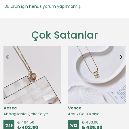
Bu ürün için henüz yorum yapılmamış.
Çok Satanlar
Vesce
Vesce
Abbagliante Çelik Kolye
Acrux Çelik Kolye
₺ 494.50
₺ 483.00
%
19
%
12
₺ 402.50
₺ 425.50