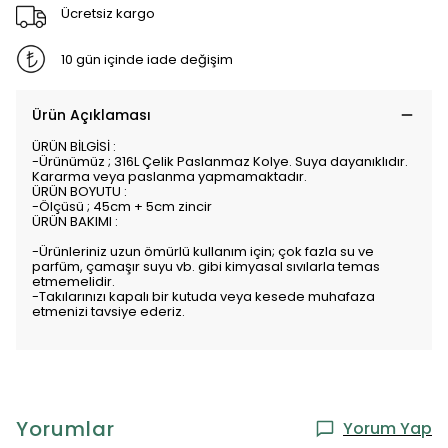
Ücretsiz kargo
10 gün içinde iade değişim
Ürün Açıklaması
ÜRÜN BİLGİSİ :
-Ürünümüz ; 316L Çelik Paslanmaz Kolye. Suya dayanıklıdır.
Kararma veya paslanma yapmamaktadır.
ÜRÜN BOYUTU :
-Ölçüsü ; 45cm + 5cm zincir
ÜRÜN BAKIMI :
-Ürünleriniz uzun ömürlü kullanım için; çok fazla su ve
parfüm, çamaşır suyu vb. gibi kimyasal sıvılarla temas
etmemelidir.
-Takılarınızı kapalı bir kutuda veya kesede muhafaza
etmenizi tavsiye ederiz.
Yorumlar
Yorum Yap