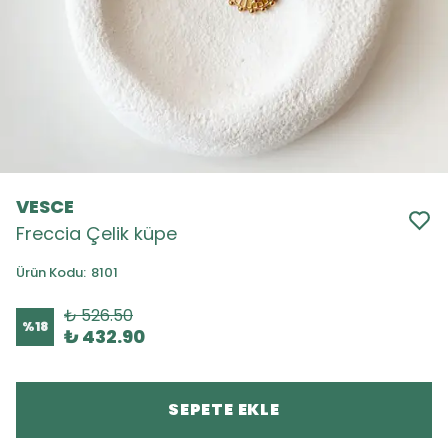
VESCE
Freccia Çelik küpe
Ürün Kodu
:
8101
₺ 526.50
%
18
₺ 432.90
SEPETE EKLE