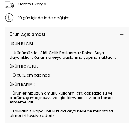
Ücretsiz kargo
10 gün içinde iade değişim
Ürün Açıklaması
ÜRÜN BİLGİSİ :
- Ürünümüzde ; 316L Çelik Paslanmaz Kolye. Suya
dayanıklıdır. Kararma veya paslanma yapmamaktadır.
ÜRÜN BOYUTU :
- Ölçü :2 cm çapında
ÜRÜN BAKIMI :
- Ürünleriniz uzun ömürlü kullanım için; çok fazla su ve
parfüm, çamaşır suyu vb. gibi kimyasal sıvılarla temas
etmemelidir.
- Takılarınızı kapalı bir kutuda veya kesede muhafaza
etmenizi tavsiye ederiz.