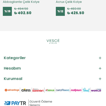
Abbagliante Çelik Kolye
Acrux Çelik Kolye
₺ 494.50
₺ 483.00
%
19
%
12
₺ 402.50
₺ 425.50
Kategoriler
Hesabım
Kurumsal