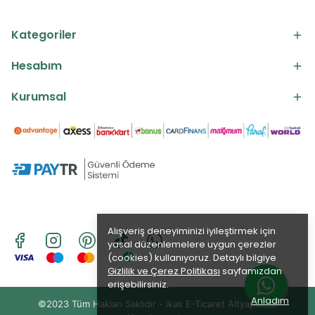
Kategoriler
Hesabım
Kurumsal
Alışveriş deneyiminizi iyileştirmek için
yasal düzenlemelere uygun çerezler
(cookies) kullanıyoruz. Detaylı bilgiye
Gizlilik ve Çerez Politikası
sayfamızdan
erişebilirsiniz.
Anladım
©2023 Tüm Hakları Saklıdır - ikas E-Ticaret
Altyapısı ile