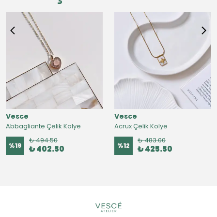
Vesce
Vesce
Abbagliante Çelik Kolye
Acrux Çelik Kolye
₺ 494.50
₺ 483.00
%
19
%
12
₺ 402.50
₺ 425.50