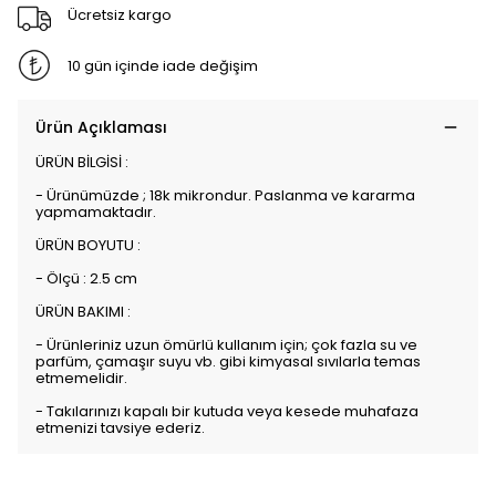
Ücretsiz kargo
10 gün içinde iade değişim
Ürün Açıklaması
ÜRÜN BİLGİSİ :
- Ürünümüzde ; 18k mikrondur. Paslanma ve kararma
yapmamaktadır.
ÜRÜN BOYUTU :
- Ölçü : 2.5 cm
ÜRÜN BAKIMI :
- Ürünleriniz uzun ömürlü kullanım için; çok fazla su ve
parfüm, çamaşır suyu vb. gibi kimyasal sıvılarla temas
etmemelidir.
- Takılarınızı kapalı bir kutuda veya kesede muhafaza
etmenizi tavsiye ederiz.