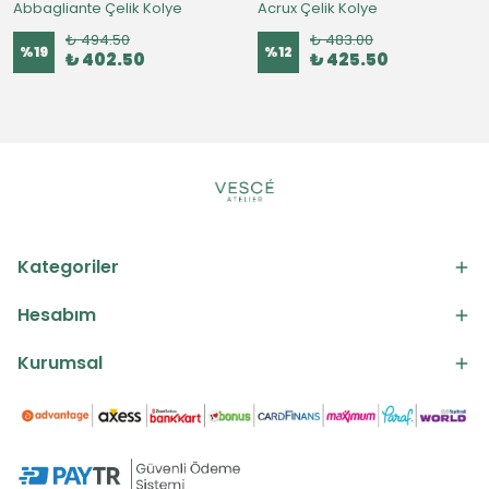
Abbagliante Çelik Kolye
Acrux Çelik Kolye
₺ 494.50
₺ 483.00
%
19
%
12
₺ 402.50
₺ 425.50
Kategoriler
Hesabım
Kurumsal