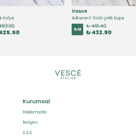
Vesce
k Kolye
Adherent Gold çelik küpe
483.00
₺ 491.40
%
12
425.50
₺ 432.90
Kurumsal
Hakkımızda
İletişim
S.S.S