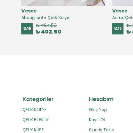
Vesce
Vesce
Abbagliante Çelik Kolye
Acrux Çeli
₺ 494.50
₺ 
%
19
%
12
₺ 402.50
₺ 
Kategoriler
Hesabım
ÇELİK KOLYE
Giriş Yap
ÇELİK BİLEKLİK
Kayıt Ol
ÇELİK KÜPE
Sipariş Takip