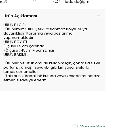
iade değişim
Ürün Açıklaması
ÜRÜN BİLGİSİ :
-Ürünümüz ; 316L Çelik Paslanmaz Kolye. Suya
dayanıklıdır. Kararma veya paslanma
yapmamaktadır.
ÜRÜN BOYUTU :
Ölçüsü 1.5 cm çapında
-Ölçüsü ; 45cm + 5cm zincir
ÜRÜN BAKIMI :
-Ürünleriniz uzun ömürlü kullanım için; çok fazla su ve
parfüm, çamaşır suyu vb. gibi kimyasal sıvılarla
temas etmemelidir.
-Takılarınızı kapalı bir kutuda veya kesede muhafaza
etmenizi tavsiye ederiz.
Yorum Yap