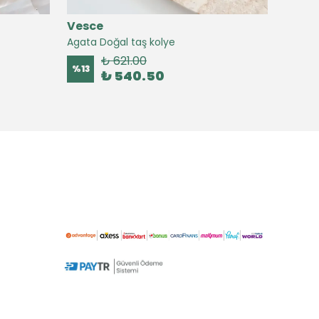
Vesce
Vesc
Agata Doğal taş kolye
Agate 
₺ 621.00
%
13
%
16
₺ 540.50