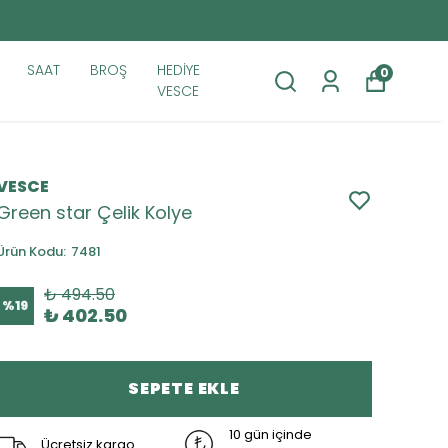
SAAT
BROŞ
HEDİYE
0
VESCE
VESCE
Green star Çelik Kolye
Ürün Kodu
:
7481
₺ 494.50
%
19
₺ 402.50
SEPETE EKLE
10 gün içinde
Ücretsiz kargo