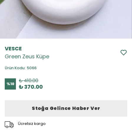
VESCE
Green Zeus Küpe
Ürün Kodu
:
5066
₺ 410.00
%
10
₺ 370.00
Stoğa Gelince Haber Ver
Ücretsiz kargo