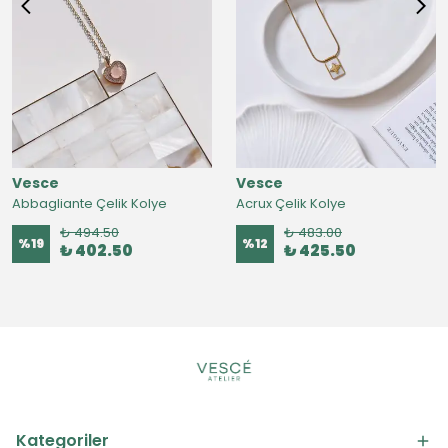
Vesce
Vesce
Abbagliante Çelik Kolye
Acrux Çelik Kolye
₺ 494.50
₺ 483.00
%
19
%
12
₺ 402.50
₺ 425.50
Kategoriler