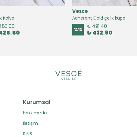
Vesce
k Kolye
Adherent Gold çelik küpe
483.00
₺ 491.40
%
12
425.50
₺ 432.90
Kurumsal
Hakkımızda
İletişim
S.S.S