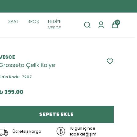
SAAT
BROŞ
HEDİYE
0
VESCE
VESCE
Grosseto Çelik Kolye
Ürün Kodu
:
7207
₺ 399.00
SEPETE EKLE
10 gün içinde
Ücretsiz kargo
iade değişim