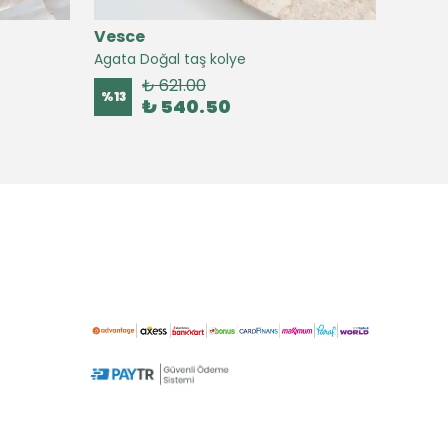
Vesce
Vesc
Agata Doğal taş kolye
Agate 
₺ 621.00
%
13
%
16
₺ 540.50