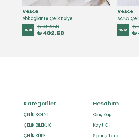
Vesce
Vesce
Abbagliante Çelik Kolye
Acrux Çeli
₺ 494.50
₺ 
%
19
%
12
₺ 402.50
₺ 
Kategoriler
Hesabım
ÇELİK KOLYE
Giriş Yap
ÇELİK BİLEKLİK
Kayıt Ol
ÇELİK KÜPE
Sipariş Takip