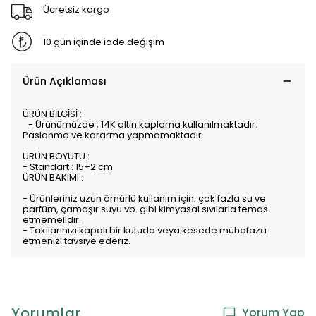
Ücretsiz kargo
10 gün içinde iade değişim
Ürün Açıklaması
ÜRÜN BİLGİSİ :
- Ürünümüzde ; 14K altın kaplama kullanılmaktadır.
Paslanma ve kararma yapmamaktadır.
ÜRÜN BOYUTU :
- Standart : 15+2 cm
ÜRÜN BAKIMI :
- Ürünleriniz uzun ömürlü kullanım için; çok fazla su ve
parfüm, çamaşır suyu vb. gibi kimyasal sıvılarla temas
etmemelidir.
- Takılarınızı kapalı bir kutuda veya kesede muhafaza
etmenizi tavsiye ederiz.
Yorumlar
Yorum Yap