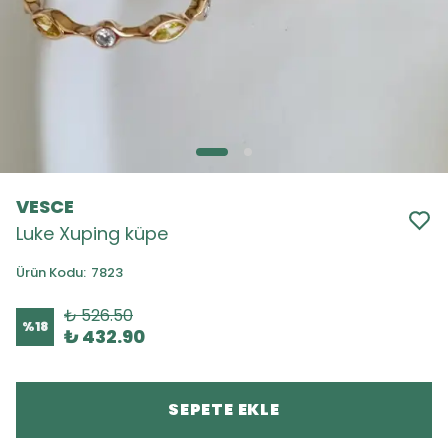
VESCE
Luke Xuping küpe
Ürün Kodu
:
7823
₺ 526.50
%
18
₺ 432.90
SEPETE EKLE