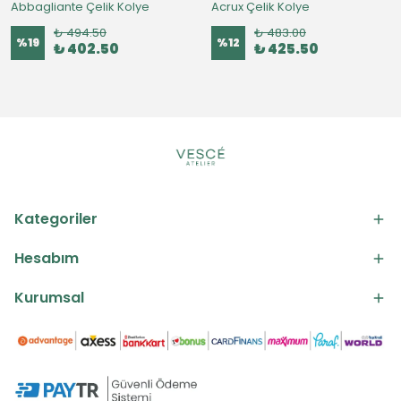
Abbagliante Çelik Kolye
Acrux Çelik Kolye
₺ 494.50
₺ 483.00
%
19
%
12
₺ 402.50
₺ 425.50
Kategoriler
Hesabım
Kurumsal