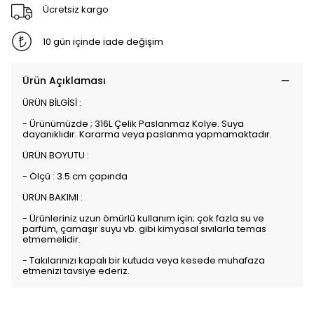
Ücretsiz kargo
10 gün içinde iade değişim
Ürün Açıklaması
ÜRÜN BİLGİSİ :
- Ürünümüzde ; 316L Çelik Paslanmaz Kolye. Suya
dayanıklıdır. Kararma veya paslanma yapmamaktadır.
ÜRÜN BOYUTU :
- Ölçü : 3.5 cm çapında
ÜRÜN BAKIMI :
- Ürünleriniz uzun ömürlü kullanım için; çok fazla su ve
parfüm, çamaşır suyu vb. gibi kimyasal sıvılarla temas
etmemelidir.
- Takılarınızı kapalı bir kutuda veya kesede muhafaza
etmenizi tavsiye ederiz.