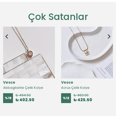
Çok Satanlar
Vesce
Vesce
Abbagliante Çelik Kolye
Acrux Çelik Kolye
₺ 494.50
₺ 483.00
%
19
%
12
₺ 402.50
₺ 425.50