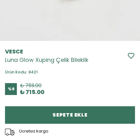
VESCE
Luna Glow Xuping Çelik Bileklik
Ürün Kodu
:
8421
₺ 789.00
%
9
₺ 715.00
SEPETE EKLE
Ücretsiz kargo