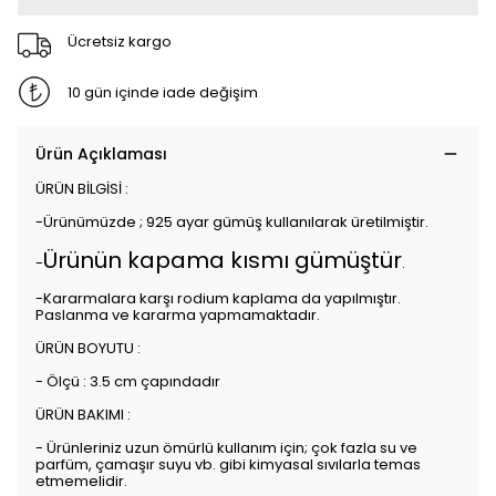
Ücretsiz kargo
10 gün içinde iade değişim
Ürün Açıklaması
ÜRÜN BİLGİSİ :
-Ürünümüzde ; 925 ayar gümüş kullanılarak üretilmiştir.
Ürünün kapama kısmı gümüştür
-
.
-Kararmalara karşı rodium kaplama da yapılmıştır.
Paslanma ve kararma yapmamaktadır.
ÜRÜN BOYUTU :
- Ölçü : 3.5 cm çapındadır
ÜRÜN BAKIMI :
- Ürünleriniz uzun ömürlü kullanım için; çok fazla su ve
parfüm, çamaşır suyu vb. gibi kimyasal sıvılarla temas
etmemelidir.