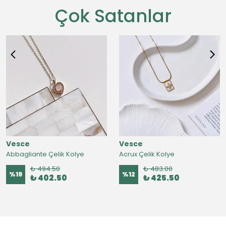
Çok Satanlar
Vesce
Vesce
Abbagliante Çelik Kolye
Acrux Çelik Kolye
₺ 494.50
₺ 483.00
%
19
%
12
₺ 402.50
₺ 425.50