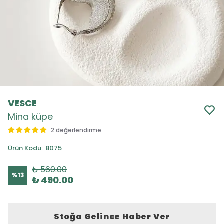
VESCE
Mina küpe
2 değerlendirme
Ürün Kodu
:
8075
₺ 560.00
%
13
₺ 490.00
Stoğa Gelince Haber Ver