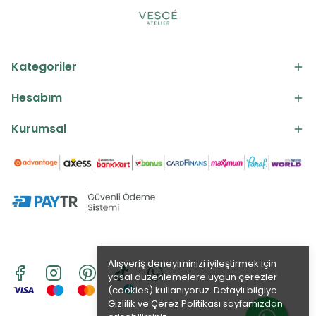
Kategoriler
Hesabım
Kurumsal
Alışveriş deneyiminizi iyileştirmek için
yasal düzenlemelere uygun çerezler
(cookies) kullanıyoruz. Detaylı bilgiye
Gizlilik ve Çerez Politikası
sayfamızdan