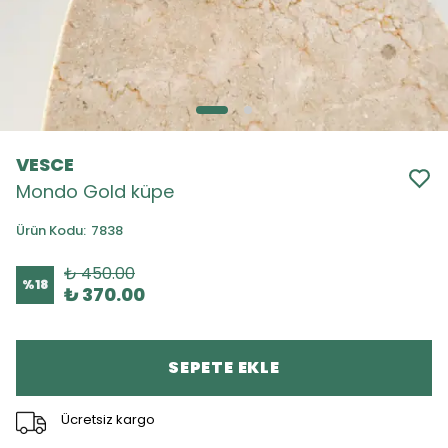
VESCE
Mondo Gold küpe
Ürün Kodu
:
7838
₺ 450.00
%
18
₺ 370.00
SEPETE EKLE
Ücretsiz kargo