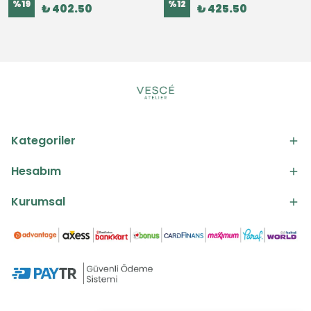
%
19
%
12
₺ 402.50
₺ 425.50
Kategoriler
Hesabım
Kurumsal