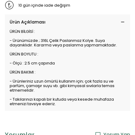
10 gün içinde iade değişim
Ürün Açıklaması
ÜRÜN BİLGİSİ :
- Ürünümüzde ; 316L Çelik Paslanmaz Kolye. Suya
dayanıklıdır. Kararma veya paslanma yapmamaktadır.
ÜRÜN BOYUTU :
- Ölçü : 2.5 cm çapında
ÜRÜN BAKIMI :
- Ürünleriniz uzun ömürlü kullanım için; çok fazla su ve
parfüm, çamaşır suyu vb. gibi kimyasal sıvılarla temas
etmemelidir.
- Takılarınızı kapalı bir kutuda veya kesede muhafaza
etmenizi tavsiye ederiz.
Yorumlar
Yorum Yap