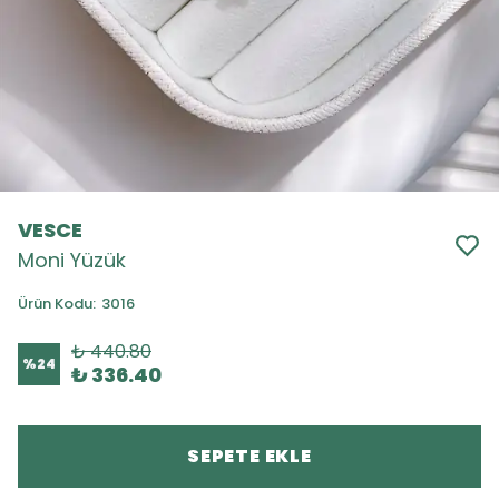
VESCE
Moni Yüzük
Ürün Kodu
:
3016
₺ 440.80
%
24
₺ 336.40
SEPETE EKLE