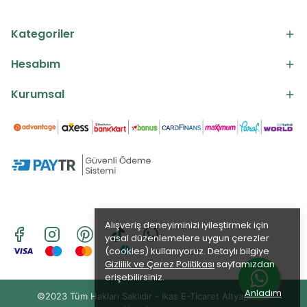
Kategoriler
Hesabım
Kurumsal
Alışveriş deneyiminizi iyileştirmek için
yasal düzenlemelere uygun çerezler
(cookies) kullanıyoruz. Detaylı bilgiye
Gizlilik ve Çerez Politikası
sayfamızdan
erişebilirsiniz.
Anladım
©2023 Tüm Hakları Saklıdır - ikas E-Ticaret
Altyapısı ile