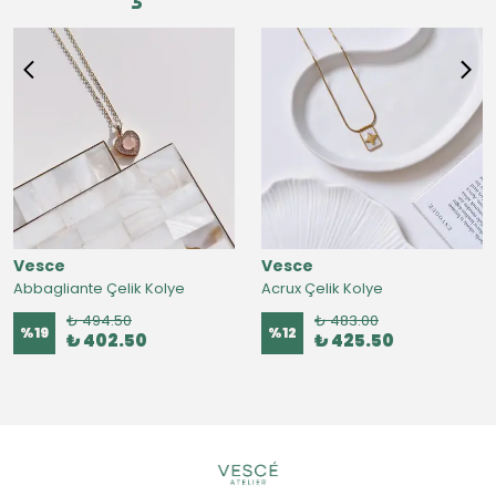
Vesce
Vesce
Abbagliante Çelik Kolye
Acrux Çelik Kolye
₺ 494.50
₺ 483.00
%
19
%
12
₺ 402.50
₺ 425.50