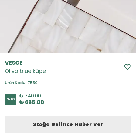
VESCE
Oliva blue küpe
Ürün Kodu
:
7550
₺ 740.00
%
10
₺ 665.00
Stoğa Gelince Haber Ver