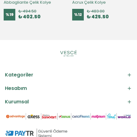
Abbagliante Çelik Kolye
Acrux Çelik Kolye
₺ 494.50
₺ 483.00
%
19
%
12
₺ 402.50
₺ 425.50
Kategoriler
Hesabım
Kurumsal