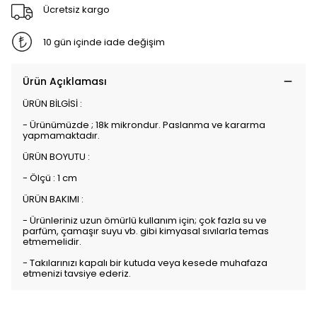
Ücretsiz kargo
10 gün içinde iade değişim
Ürün Açıklaması
ÜRÜN BİLGİSİ :
- Ürünümüzde ; 18k mikrondur. Paslanma ve kararma
yapmamaktadır.
ÜRÜN BOYUTU :
- Ölçü : 1 cm
ÜRÜN BAKIMI :
- Ürünleriniz uzun ömürlü kullanım için; çok fazla su ve
parfüm, çamaşır suyu vb. gibi kimyasal sıvılarla temas
etmemelidir.
- Takılarınızı kapalı bir kutuda veya kesede muhafaza
etmenizi tavsiye ederiz.