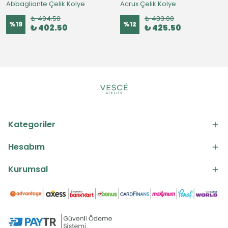
Abbagliante Çelik Kolye
Acrux Çelik Kolye
₺ 494.50
₺ 483.00
%
19
%
12
₺ 402.50
₺ 425.50
Kategoriler
Hesabım
Kurumsal