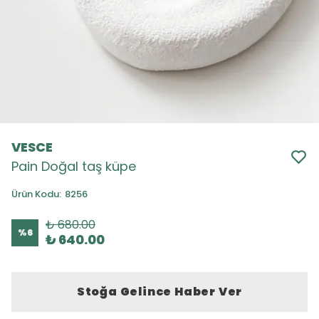
VESCE
Pain Doğal taş küpe
Ürün Kodu
:
8256
₺ 680.00
%
6
₺ 640.00
Stoğa Gelince Haber Ver