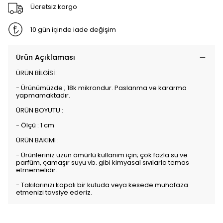
Ücretsiz kargo
10 gün içinde iade değişim
Ürün Açıklaması
ÜRÜN BİLGİSİ :
- Ürünümüzde ; 18k mikrondur. Paslanma ve kararma
yapmamaktadır.
ÜRÜN BOYUTU :
- Ölçü : 1 cm
ÜRÜN BAKIMI :
- Ürünleriniz uzun ömürlü kullanım için; çok fazla su ve
parfüm, çamaşır suyu vb. gibi kimyasal sıvılarla temas
etmemelidir.
- Takılarınızı kapalı bir kutuda veya kesede muhafaza
etmenizi tavsiye ederiz.