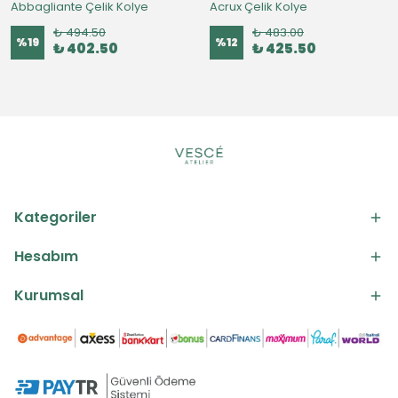
Abbagliante Çelik Kolye
Acrux Çelik Kolye
₺ 494.50
₺ 483.00
%
19
%
12
₺ 402.50
₺ 425.50
Kategoriler
Hesabım
Kurumsal