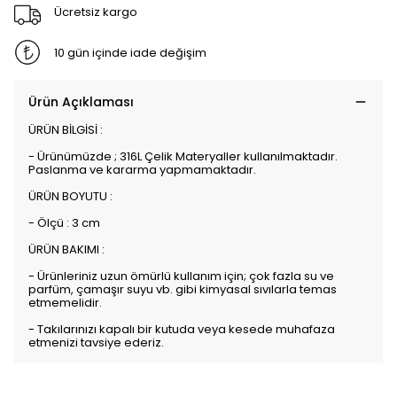
Ücretsiz kargo
10 gün içinde iade değişim
Ürün Açıklaması
ÜRÜN BİLGİSİ :
- Ürünümüzde ; 316L Çelik Materyaller kullanılmaktadır.
Paslanma ve kararma yapmamaktadır.
ÜRÜN BOYUTU :
- Ölçü : 3 cm
ÜRÜN BAKIMI :
- Ürünleriniz uzun ömürlü kullanım için; çok fazla su ve
parfüm, çamaşır suyu vb. gibi kimyasal sıvılarla temas
etmemelidir.
- Takılarınızı kapalı bir kutuda veya kesede muhafaza
etmenizi tavsiye ederiz.