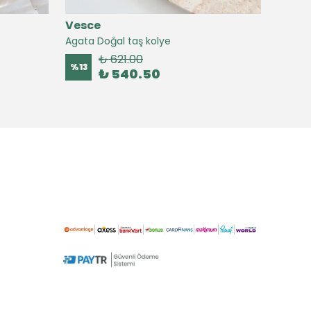
Vesce
Vesc
Agata Doğal taş kolye
Agate 
₺ 621.00
%
13
%
16
₺ 540.50