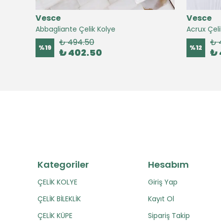
Vesce
Vesce
Abbagliante Çelik Kolye
Acrux Çeli
₺ 494.50
₺ 
%
19
%
12
₺ 402.50
₺ 
Kategoriler
Hesabım
ÇELİK KOLYE
Giriş Yap
ÇELİK BİLEKLİK
Kayıt Ol
ÇELİK KÜPE
Sipariş Takip