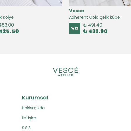
Vesce
k Kolye
Adherent Gold çelik küpe
483.00
₺ 491.40
%
12
425.50
₺ 432.90
Kurumsal
Hakkımızda
İletişim
S.S.S