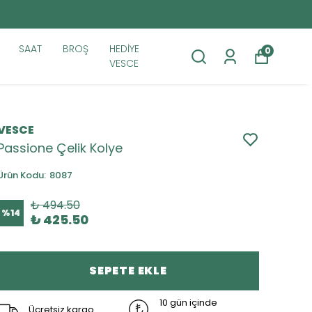
SAAT
BROŞ
HEDİYE
0
VESCE
VESCE
Passione Çelik Kolye
Ürün Kodu
:
8087
₺ 494.50
%
14
₺ 425.50
SEPETE EKLE
10 gün içinde
Ücretsiz kargo