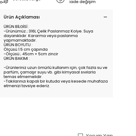
iade değişim
Ürün Açıklaması
ÜRÜN BİLGİSİ :
-Ürünümüz ; 316L Çelik Paslanmaz Kolye. Suya
dayanıklıdır. Kararma veya paslanma
yapmamaktadır.
ÜRÜN BOYUTU :
Ölçüsü 1.5 cm çapında
-Ölçüsü ; 45cm + 5cm zincir
ÜRÜN BAKIMI :
-Ürünleriniz uzun ömürlü kullanım için; çok fazla su ve
parfüm, çamaşır suyu vb. gibi kimyasal sıvılarla
temas etmemelidir.
-Takılarınızı kapalı bir kutuda veya kesede muhafaza
etmenizi tavsiye ederiz.
Yorum Yap