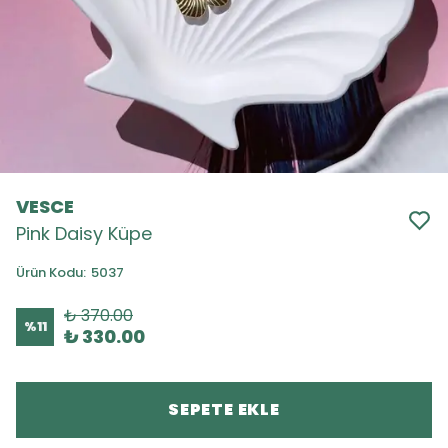
VESCE
Pink Daisy Küpe
Ürün Kodu
:
5037
₺ 370.00
%
11
₺ 330.00
SEPETE EKLE