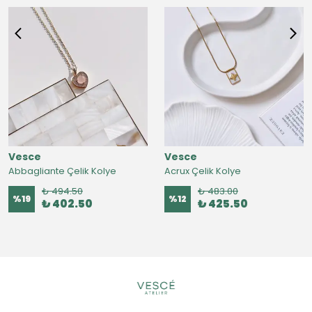
Vesce
Vesce
Abbagliante Çelik Kolye
Acrux Çelik Kolye
₺ 494.50
₺ 483.00
%
19
%
12
₺ 402.50
₺ 425.50