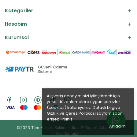
Kategoriler
Hesabım
Kurumsal
Alışveriş deneyiminizi iyileştirmek için
yasal düzenlemelere uygun çerezler
(cookies) kullanıyoruz. Detaylı bilgiye
Gizlilik ve Çerez Politikası
sayfamızdan
erişebilirsiniz.
Anladım
©2023 Tüm Hakları Saklıdır - ikas E-Ticaret
Altyapısı ile
Hazırlanmıştır.