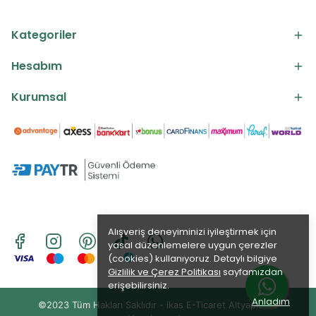
Kategoriler
Hesabım
Kurumsal
Alışveriş deneyiminizi iyileştirmek için
yasal düzenlemelere uygun çerezler
(cookies) kullanıyoruz. Detaylı bilgiye
Gizlilik ve Çerez Politikası
sayfamızdan
erişebilirsiniz.
Anladım
©2023 Tüm Hakları Saklıdır - ikas E-Ticaret
Altyapısı ile