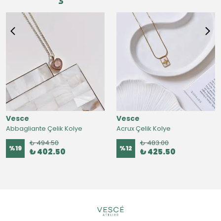
Vesce
Vesce
Abbagliante Çelik Kolye
Acrux Çelik Kolye
₺ 494.50
₺ 483.00
%
19
%
12
₺ 402.50
₺ 425.50