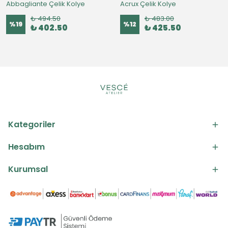
Abbagliante Çelik Kolye
Acrux Çelik Kolye
₺ 494.50
₺ 483.00
%
19
%
12
₺ 402.50
₺ 425.50
Kategoriler
Hesabım
Kurumsal