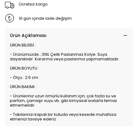
Ücretsiz kargo
10 gün içinde iade değişim
Ürün Açıklaması
ÜRÜN BİLGİSİ :
- Ürünümüzde ; 316L Çelik Paslanmaz Kolye. Suya
dayanıklıdır. Kararma veya paslanma yapmamaktadır.
ÜRÜN BOYUTU :
- Ölçü : 2.5 cm
ÜRÜN BAKIMI :
- Ürünleriniz uzun ömürlü kullanım için; çok fazla su ve
parfüm, çamaşır suyu vb. gibi kimyasal sıvılarla temas
etmemelidir.
- Takılarınızı kapalı bir kutuda veya kesede muhafaza
etmenizi tavsiye ederiz.