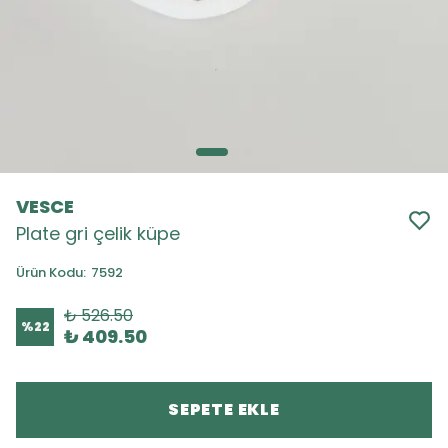
VESCE
Plate gri çelik küpe
Ürün Kodu
:
7592
₺ 526.50
%
22
₺ 409.50
SEPETE EKLE