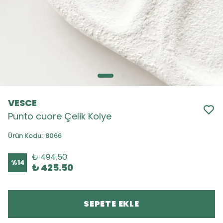
VESCE
Punto cuore Çelik Kolye
Ürün Kodu
:
8066
₺ 494.50
%
14
₺ 425.50
SEPETE EKLE