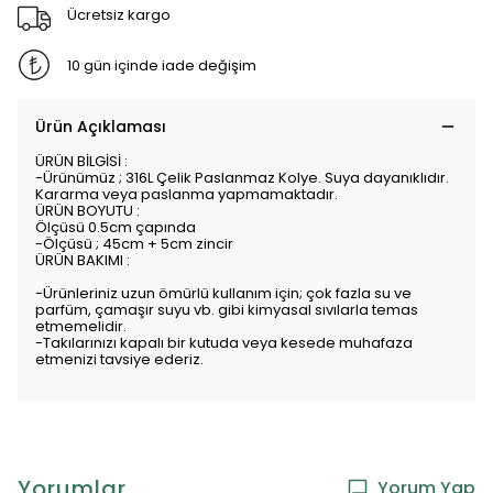
Ücretsiz kargo
10 gün içinde iade değişim
Ürün Açıklaması
ÜRÜN BİLGİSİ :
-Ürünümüz ; 316L Çelik Paslanmaz Kolye. Suya dayanıklıdır.
Kararma veya paslanma yapmamaktadır.
ÜRÜN BOYUTU :
Ölçüsü 0.5cm çapında
-Ölçüsü ; 45cm + 5cm zincir
ÜRÜN BAKIMI :
-Ürünleriniz uzun ömürlü kullanım için; çok fazla su ve
parfüm, çamaşır suyu vb. gibi kimyasal sıvılarla temas
etmemelidir.
-Takılarınızı kapalı bir kutuda veya kesede muhafaza
etmenizi tavsiye ederiz.
Yorumlar
Yorum Yap