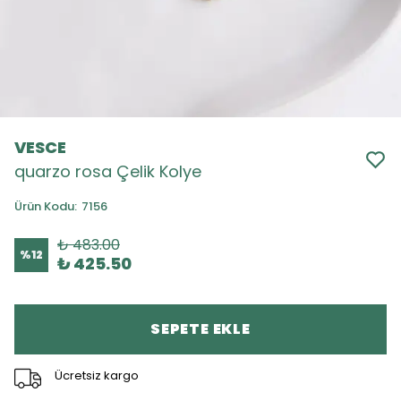
VESCE
quarzo rosa Çelik Kolye
Ürün Kodu
:
7156
₺ 483.00
%
12
₺ 425.50
SEPETE EKLE
Ücretsiz kargo