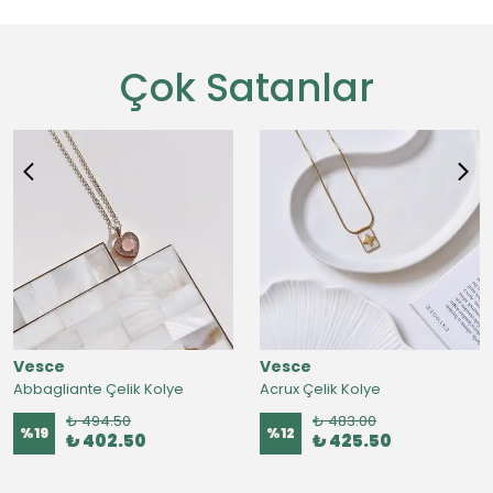
Çok Satanlar
Vesce
Vesce
Abbagliante Çelik Kolye
Acrux Çelik Kolye
₺ 494.50
₺ 483.00
%
19
%
12
₺ 402.50
₺ 425.50