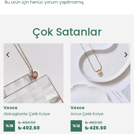
Bu ürün için henüz yorum yapılmamış.
Çok Satanlar
Vesce
Vesce
Abbagliante Çelik Kolye
Acrux Çelik Kolye
₺ 494.50
₺ 483.00
%
19
%
12
₺ 402.50
₺ 425.50