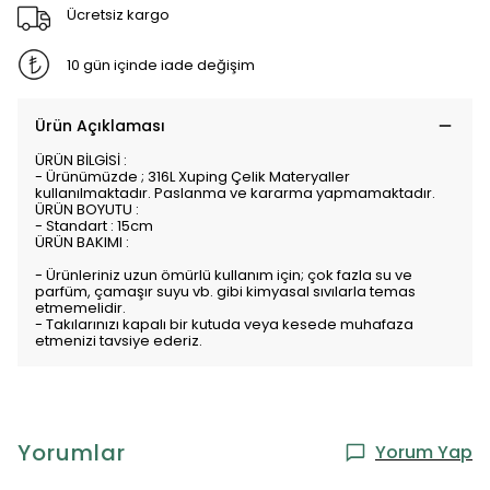
Ücretsiz kargo
10 gün içinde iade değişim
Ürün Açıklaması
ÜRÜN BİLGİSİ :
- Ürünümüzde ; 316L Xuping Çelik Materyaller
kullanılmaktadır. Paslanma ve kararma yapmamaktadır.
ÜRÜN BOYUTU :
- Standart : 15cm
ÜRÜN BAKIMI :
- Ürünleriniz uzun ömürlü kullanım için; çok fazla su ve
parfüm, çamaşır suyu vb. gibi kimyasal sıvılarla temas
etmemelidir.
- Takılarınızı kapalı bir kutuda veya kesede muhafaza
etmenizi tavsiye ederiz.
Yorumlar
Yorum Yap